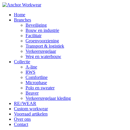
Home
Branches
Beveiliging
Bouw en industrie
Facilitair
Groenvoorziening
Transport & logistiek
Verkeersregelaar
Weg en waterbouw
Collectie
A-line
RWS
Comfortline
Microphase
Polo en sweater
Beaver
Verkeersregelaar kleding
RE//WEAR
Custom workwear
Voorraad artikelen
Over ons
Contact