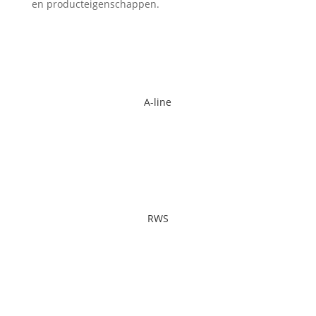
en producteigenschappen.
A-line
A-line
Ga naar de pagina
RWS
RWS
Ga naar de pagina