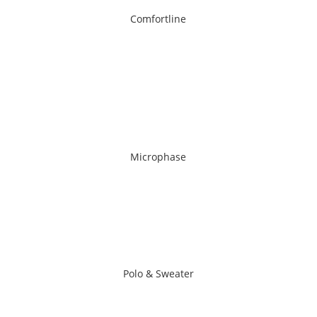
Comfortline
Comfortline
Ga naar de pagina
Microphase
Microphase
Ga naar de pagina
Polo & Sweater
Polo & Sweater
Ga naar de pagina