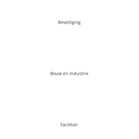
Beveiliging
Beveiliging
Ga naar de pagina
Bouw en industrie
Bouw en industrie
Ga naar de pagina
Facilitair
Facilitair
Ga naar de pagina