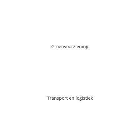
Groenvoorziening
Groenvoorziening
Ga naar de pagina
Transport en logistiek
Transport en logistiek
Ga naar de pagina