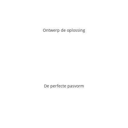
Ontwerp de oplossing
Ontwerp de oplossing
Ga naar de pagina
De perfecte pasvorm
De perfecte pasvorm
Ga naar de pagina
Eigen productie ateliers