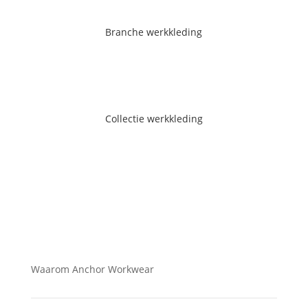
Branche werkkleding
Branche werkkleding
Bekijk de branches
Collectie werkkleding
Collectie werkkleding
Bekijk de collectie werkkleding
Waarom Anchor Workwear