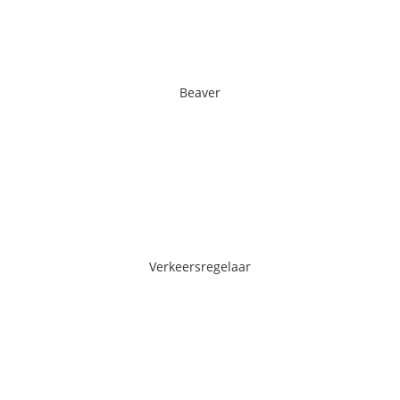
Beaver
Beaver
Ga naar de pagina
Verkeersregelaar
Verkeersregelaar
Ga naar de pagina
Custom Workwear