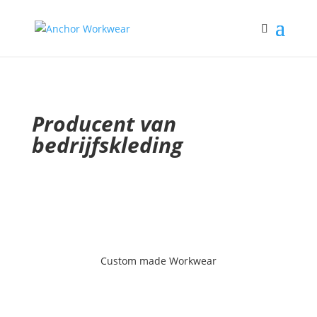
Producent van
bedrijfskleding
Custom made Workwear
Custom made Workwear
Bekijk de Custom made Workwear