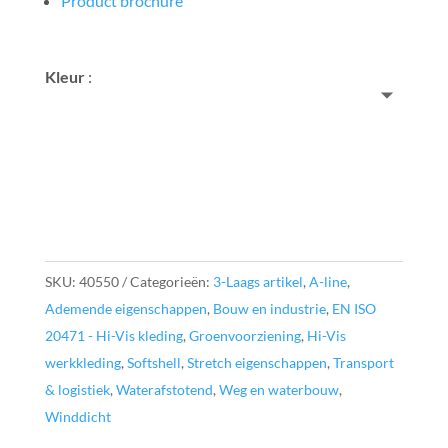
Product brochure
Kleur
:
SKU:
40550
Categorieën:
3-Laags artikel
,
A-line
,
Ademende eigenschappen
,
Bouw en industrie
,
EN ISO
20471 - Hi-Vis kleding
,
Groenvoorziening
,
Hi-Vis
werkkleding
,
Softshell
,
Stretch eigenschappen
,
Transport
& logistiek
,
Waterafstotend
,
Weg en waterbouw
,
Winddicht