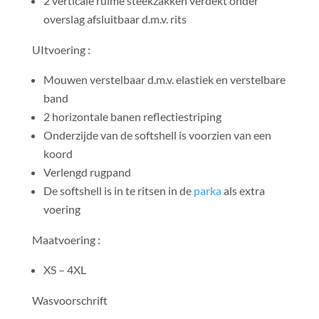
2 verticale ruime steekzakken verdekt onder
overslag afsluitbaar d.m.v. rits
UItvoering :
Mouwen verstelbaar d.m.v. elastiek en verstelbare
band
2 horizontale banen reflectiestriping
Onderzijde van de softshell is voorzien van een
koord
Verlengd rugpand
De softshell is in te ritsen in de
parka
als extra
voering
Maatvoering :
XS – 4XL
Wasvoorschrift