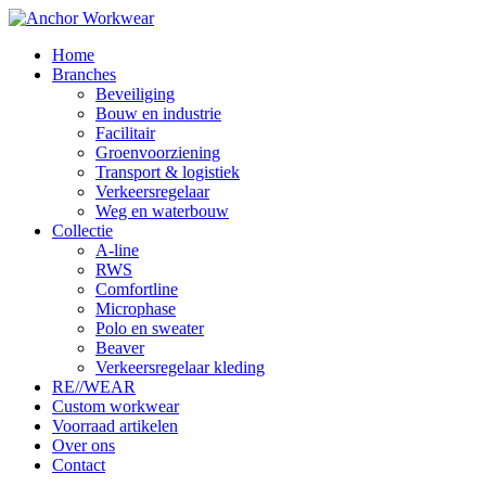
Home
Branches
Beveiliging
Bouw en industrie
Facilitair
Groenvoorziening
Transport & logistiek
Verkeersregelaar
Weg en waterbouw
Collectie
A-line
RWS
Comfortline
Microphase
Polo en sweater
Beaver
Verkeersregelaar kleding
RE//WEAR
Custom workwear
Voorraad artikelen
Over ons
Contact