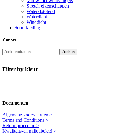
Mouw met windvangers
Stretch eigenschappen
Waterafstotend
Waterdicht
Winddicht
Soort kleding
Zoeken
Zoeken
Zoeken
naar:
Filter by
kleur
Documenten
Algemene voorwaarden >
Terms and Conditions >
Retour procecure >
Kwaliteits-en milieubeleid >