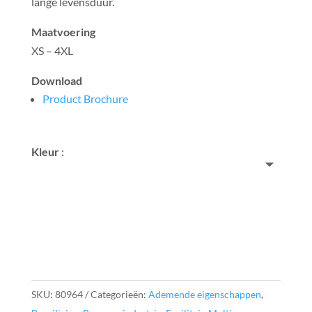
lange levensduur.
Maatvoering
XS – 4XL
Download
Product Brochure
Kleur
:
SKU:
80964
Categorieën:
Ademende eigenschappen
,