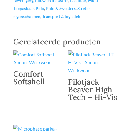
Beveiliging
,
Bouw en industrie
,
Facilitair
,
Multi
Toepasbaar
,
Polo
,
Polo & Sweaters
,
Stretch
eigenschappen
,
Transport & logistiek
Gerelateerde producten
Comfort
Softshell
Pilotjack
Beaver High
Tech – Hi-Vis