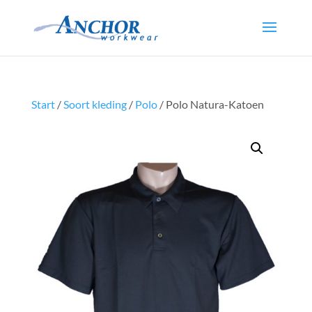
Start
/
Soort kleding
/
Polo
/ Polo Natura-Katoen