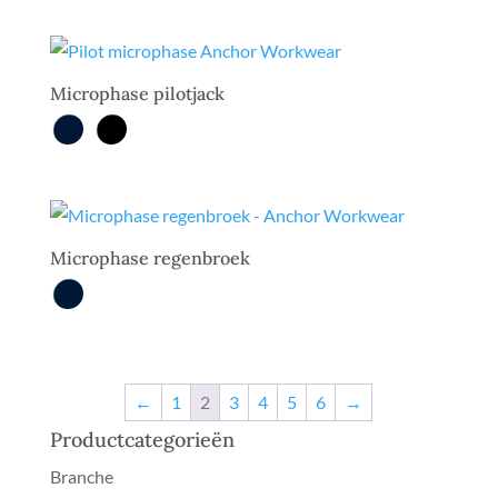
Microphase pilotjack
Microphase regenbroek
←
1
2
3
4
5
6
→
Productcategorieën
Branche