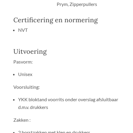
Prym, Zipperpullers
Certificering en normering
NVT
Uitvoering
Pasvorm:
Unisex
Voorsluiting:
YKK bloktand voorrits onder overslag afsluitbaar
d.m.v. drukkers
Zakken :
2 borstzakken met klep en drukkers