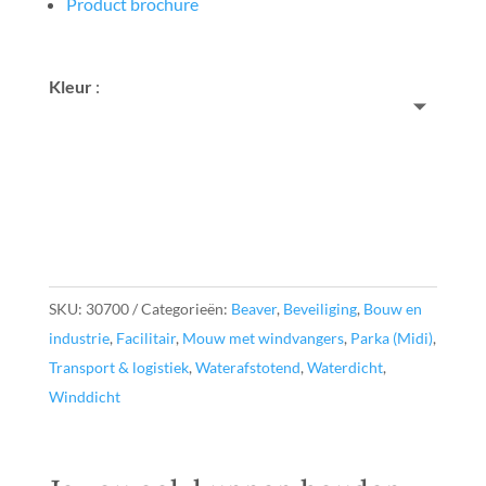
Product brochure
Kleur
:
SKU:
30700
Categorieën:
Beaver
,
Beveiliging
,
Bouw en
industrie
,
Facilitair
,
Mouw met windvangers
,
Parka (Midi)
,
Transport & logistiek
,
Waterafstotend
,
Waterdicht
,
Winddicht