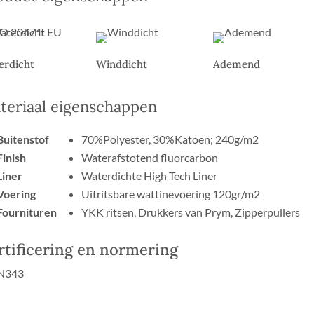
erdicht
Winddicht
Ademend
teriaal eigenschappen
Buitenstof
70%Polyester, 30%Katoen; 240g/m2
Finish
Waterafstotend fluorcarbon
Liner
Waterdichte High Tech Liner
Voering
Uitritsbare wattinevoering 120gr/m2
Fournituren
YKK ritsen, Drukkers van Prym, Zipperpullers
rtificering en normering
N343