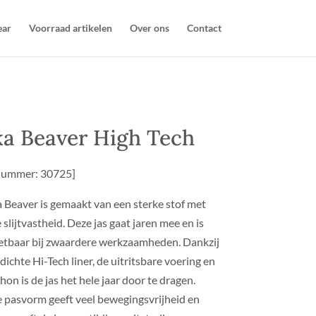
ear
Voorraad artikelen
Over ons
Contact
ka Beaver High Tech
lnummer: 30725]
 Beaver is gemaakt van een sterke stof met
slijtvastheid. Deze jas gaat jaren mee en is
etbaar bij zwaardere werkzaamheden. Dankzij
ichte Hi-Tech liner, de uitritsbare voering en
on is de jas het hele jaar door te dragen.
 pasvorm geeft veel bewegingsvrijheid en