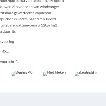
derzijde parka verstelbaar d.m.v. koord
ouwen zijn voorzien van windvanger
fritsbare gewatteerde capuchon
puchon is verstelbaar d.m.v. koord
itritsbare wattinevoering 120gr/m2
orduurrits
voering :
 – 4XL
voorschrift