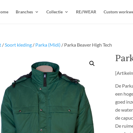
ome
Branches
Collectie
RE//WEAR
Custom workw
t
/
Soort kleding
/
Parka (Midi)
/ Parka Beaver High Tech
Par
[Artike
De Parka
een hoge 
goed inz
de waterd
de capuch
De ruime