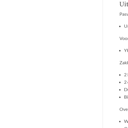
Ui
Pas
U
Voor
YK
Zakk
2
2
D
Bi
Over
Wa