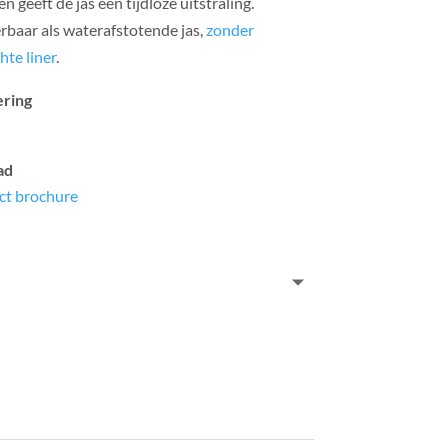
n geeft de jas een tijdloze uitstraling.
rbaar als waterafstotende jas,
zonder
hte liner
.
ring
ad
ct brochure