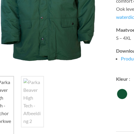
comfort e
Ook leve
waterdic
Maatvoe
S – 4XL
Downlo
Produ
Kleur
: