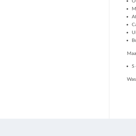
On
M
A
Ca
U
B
Maat
S
Was