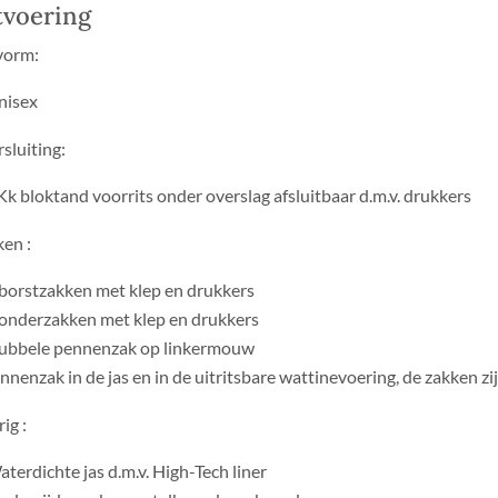
tvoering
vorm:
nisex
sluiting:
k bloktand voorrits onder overslag afsluitbaar d.m.v. drukkers
en :
 borstzakken met klep en drukkers
 onderzakken met klep en drukkers
ubbele pennenzak op linkermouw
nnenzak in de jas en in de uitritsbare wattinevoering, de zakken zij
ig :
terdichte jas d.m.v. High-Tech liner