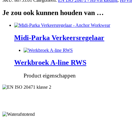
SKU:
80753.01
Categorieën:
EN ISO 20471 - Hi-Vis kleding
,
Hi-Vi
Je zou ook kunnen houden van …
Midi-Parka Verkeersregelaar
Werkbroek A-line RWS
Product eigenschappen