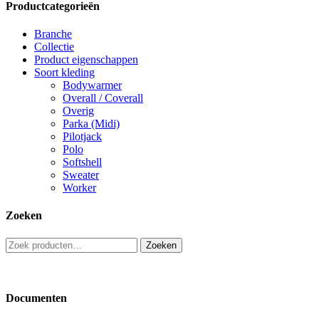
Productcategorieën
Branche
Collectie
Product eigenschappen
Soort kleding
Bodywarmer
Overall / Coverall
Overig
Parka (Midi)
Pilotjack
Polo
Softshell
Sweater
Worker
Zoeken
Zoeken
Zoeken
naar:
Documenten