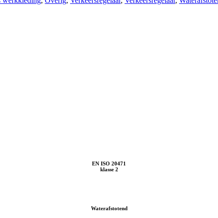
s werkkleding
,
Overig
,
Verkeersregelaar
,
Verkeersregelaar
,
Waterafstot
EN ISO 20471
klasse 2
Waterafstotend