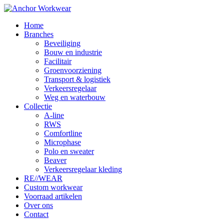
Home
Branches
Beveiliging
Bouw en industrie
Facilitair
Groenvoorziening
Transport & logistiek
Verkeersregelaar
Weg en waterbouw
Collectie
A-line
RWS
Comfortline
Microphase
Polo en sweater
Beaver
Verkeersregelaar kleding
RE//WEAR
Custom workwear
Voorraad artikelen
Over ons
Contact