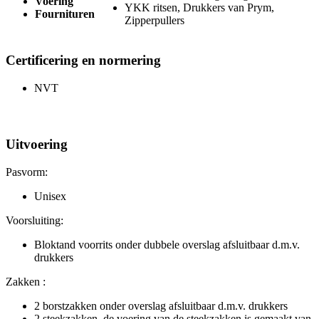
Voering
YKK ritsen, Drukkers van Prym,
Fournituren
Zipperpullers
Certificering en normering
NVT
Uitvoering
Pasvorm:
Unisex
Voorsluiting:
Bloktand voorrits onder dubbele overslag afsluitbaar d.m.v.
drukkers
Zakken :
2 borstzakken onder overslag afsluitbaar d.m.v. drukkers
2 steekzakken, de voering van de steekzakken is gemaakt van