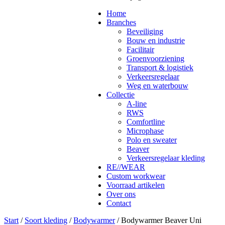
Home
Branches
Beveiliging
Bouw en industrie
Facilitair
Groenvoorziening
Transport & logistiek
Verkeersregelaar
Weg en waterbouw
Collectie
A-line
RWS
Comfortline
Microphase
Polo en sweater
Beaver
Verkeersregelaar kleding
RE//WEAR
Custom workwear
Voorraad artikelen
Over ons
Contact
Start
/
Soort kleding
/
Bodywarmer
/ Bodywarmer Beaver Uni