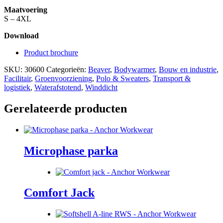
Maatvoering
S – 4XL
Download
Product brochure
SKU:
30600
Categorieën:
Beaver
,
Bodywarmer
,
Bouw en industrie
,
Facilitair
,
Groenvoorziening
,
Polo & Sweaters
,
Transport &
logistiek
,
Waterafstotend
,
Winddicht
Gerelateerde producten
Microphase parka
Comfort Jack